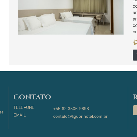
co
am
am
co
ou
CONTATO
TELEFONE
+55 62 3506-9898
des
EMAIL
contato@liguorihotel.com.br