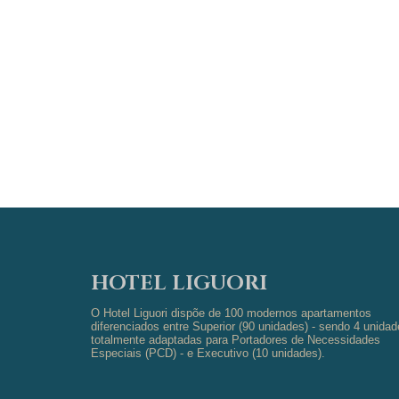
HOTEL LIGUORI
O Hotel Liguori dispõe de 100 modernos apartamentos
diferenciados entre Superior (90 unidades) - sendo 4 unida
totalmente adaptadas para Portadores de Necessidades
Especiais (PCD) - e Executivo (10 unidades).