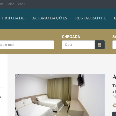
de, Goiás, Brasil
TRINDADE
ACOMODAÇÕES
RESTAURANTE
CHEGADA
S
TV
si
fr
s