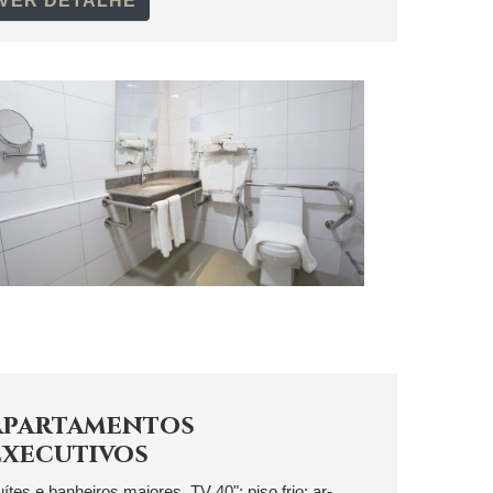
VER DETALHE
Apartamentos
Executivos
ítes e banheiros maiores. TV 40"; piso frio; ar-